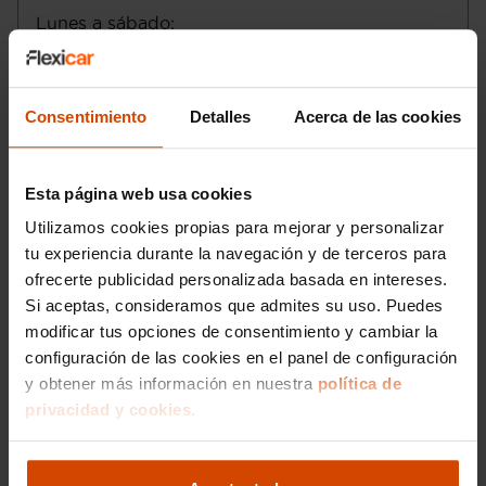
secuencial y automático de siete marchas
Seis airbags
Lunes a sábado
:
con paso a modo manual de tipo manual
Conducción autónoma 1 - asistencia al
Domingo
:
sequencial con palanca en el suelo ,
conductor
código transmisión: H730
Email
:
cartagena@flexicar.es
Control de estabilidad
Consentimiento
Detalles
Acerca de las cookies
Control de estabilidad antivuelco
Doble embrague manual secuencial
Motor de 1,5 litros ( 1.469 cc ) , cuatro
cilindros en línea con cuatro válvulas por
Esta página web usa cookies
cilindro, 71,2 mm de diámetro, 92,2 mm
Utilizamos cookies propias para mejorar y personalizar
de carrera, relación de compresión: 12,5 y
tu experiencia durante la navegación y de terceros para
distribución variable ; código del motor:
46347812 12,5
ofrecerte publicidad personalizada basada en intereses.
Compresor: uno de tipo turbo
Si aceptas, consideramos que admites su uso. Puedes
Norma de emisiones EU6 D y ECO
modificar tus opciones de consentimiento y cambiar la
Start/Stop parada y arranque automático
configuración de las cookies en el panel de configuración
Recuperación de la energía motor
y obtener más información en nuestra
política de
Emisiones WLTP HEV modo ahorro de la
Me interesa
privacidad y cookies.
batería, 134,0, 134,0, 136,0 y EU6 D
Sistema eléctrico 48
Alimentación : gasolina - inyección
directa