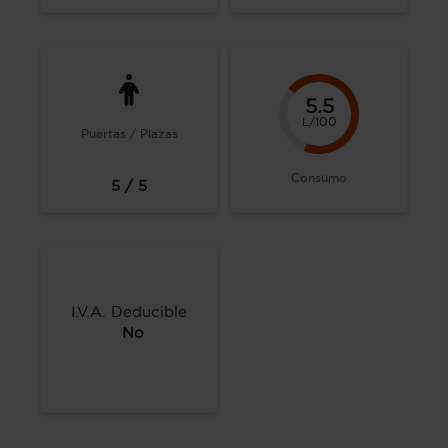
5.5
L/100
Puertas / Plazas
Consumo
5 / 5
I.V.A. Deducible
No