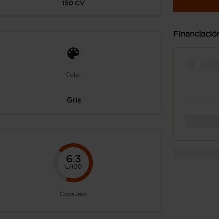
150
CV
Financiació
Color
Gris
6.3
L/100
Consumo