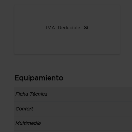
I.V.A. Deducible
Sí
Equipamiento
Ficha Técnica
Información de la versión: número última lista
Confort
comunicación: 01 jun 2022, fase/generación: 1,
precios: interna, M1 y 01 jun 2022
Toma/s de 12v en los asientos delanteros
Multimedia
Carrocería tipo todoterreno con 5 puertas, bata
Apertura a distancia del maletero con control
código de plataforma: MQB, carrocería & puert