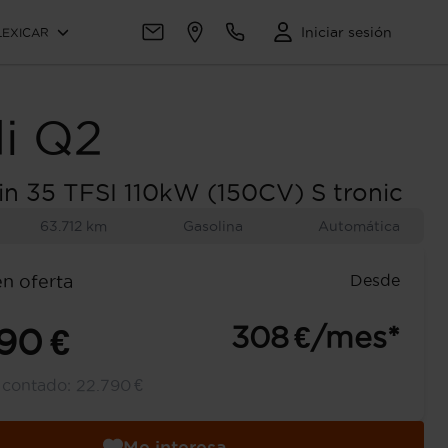
Iniciar sesión
LEXICAR
i
Q2
in 35 TFSI 110kW (150CV) S tronic
63.712 km
Gasolina
Automática
Desde
en oferta
308 €/mes*
90 €
l contado:
22.790 €
Me interesa