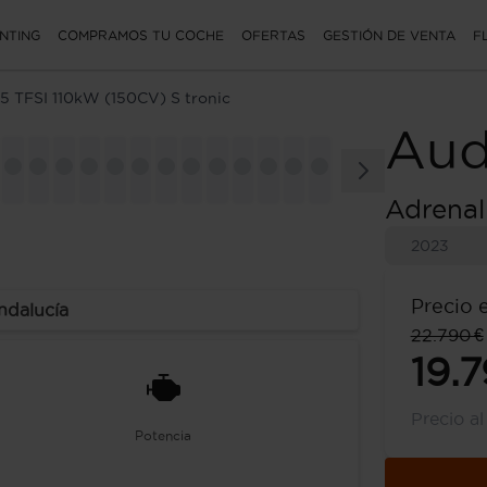
NTING
COMPRAMOS TU COCHE
OFERTAS
GESTIÓN DE VENTA
F
5 TFSI 110kW (150CV) S tronic
Aud
Adrenal
2023
Precio 
ndalucía
22.790 €
19.7
Precio a
Potencia