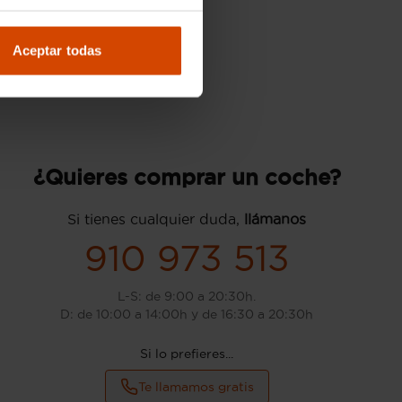
Aceptar todas
¿Quieres comprar un coche?
Si tienes cualquier duda,
llámanos
910 973 513
L-S: de 9:00 a 20:30h.
D: de 10:00 a 14:00h y de 16:30 a 20:30h
Si lo prefieres...
Te llamamos gratis