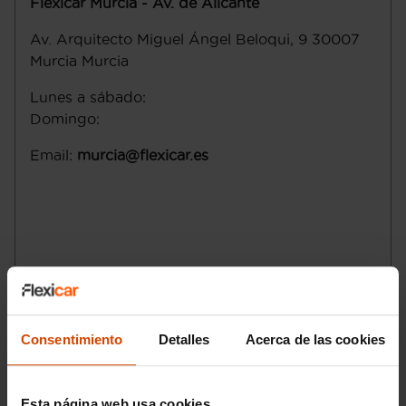
Flexicar Murcia - Av. de Alicante
Av. Arquitecto Miguel Ángel Beloqui, 9
30007
Murcia
Murcia
Lunes a sábado
:
Domingo
:
Email
:
murcia@flexicar.es
Consentimiento
Detalles
Acerca de las cookies
Esta página web usa cookies