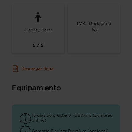
I.V.A. Deducible
No
Puertas / Plazas
5 / 5
Descargar ficha
Equipamiento
15 días de prueba ó 1.000kms (compras
online)
Garantía Flexicar Premium (opcional)