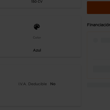
150
CV
Financiació
Color
Azul
I.V.A. Deducible
No