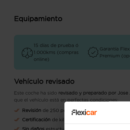
Equipamiento
15 días de prueba ó
Garantía Flex
1.000kms (compras
Premium (opc
online)
Vehículo revisado
Este coche ha sido
revisado y preparado por Jose
que el vehículo está en perfectas condiciones:
Revisión
de 250 puntos
Certificación
de kilometraje
Sin daños
estructurales