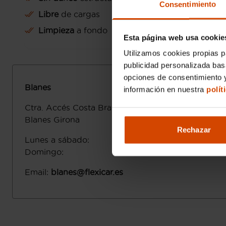
Consentimiento
Libre
de cargas
Limpieza
a fondo
Esta página web usa cookie
Utilizamos cookies propias p
publicidad personalizada ba
opciones de consentimiento y
Blanes
información en nuestra
polít
Ctra. Accés Costa Brava, 93
17300
Blanes
Girona
Rechazar
Lunes a sábado
:
Domingo
:
Email
:
blanes@flexicar.es