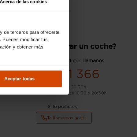
Acerca de las cookies
y de terceros para ofrecerte
. Puedes modificar tus
¿Quieres comprar un coche?
ración y obtener más
Si tienes cualquier duda,
llámanos
872 581 366
Aceptar todas
L-S: de 9:00 a 20:30h.
D: de 10:00 a 14:00h y de 16:30 a 20:30h
Si lo prefieres...
Te llamamos gratis