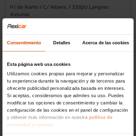
Tracción delantera
P.I de Riaño I C/ Ribera, 1
33920
Langreo
Control electrónico de tracción
Asturias
Transmisión de tipo manual con cambio
totalmente manual de seis marchas con
Lunes a sábado
:
palanca en el suelo
Domingo
:
Control de estabilidad
Consentimiento
Detalles
Acerca de las cookies
Motor de 1,0 litros ( 999 cc ) , tres
Email
:
langreo@flexicar.es
cilindros en línea con dos válvulas por
cilindro, 70,0 mm de diámetro, 86,5 mm
de carrera, relación de compresión: 12,0 y
Esta página web usa cookies
distribución variable ; código del motor:
Utilizamos cookies propias para mejorar y personalizar
46341162 12,0
tu experiencia durante la navegación y de terceros para
Norma de emisiones EU6 D y ECO
ofrecerte publicidad personalizada basada en intereses.
Etiqueta de eficiciencia energética clase
D
Si aceptas, consideramos que admites su uso. Puedes
Start/Stop parada y arranque automático
modificar tus opciones de consentimiento y cambiar la
Recuperación de la energía motor
configuración de las cookies en el panel de configuración
Emisiones WLTP HEV modo ahorro de la
y obtener más información en nuestra
política de
batería y 111,0
privacidad y cookies.
Sistema eléctrico 12
Me interesa
Alimentación : inyección multipunto