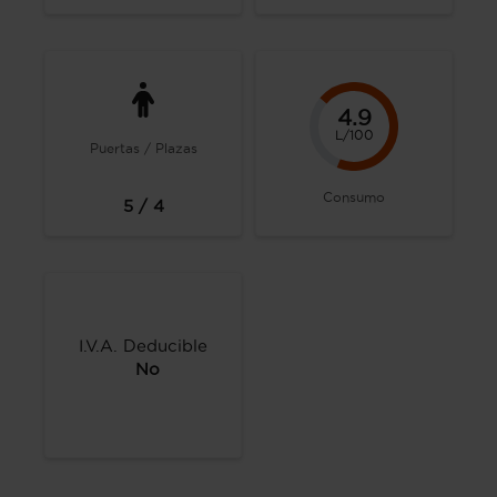
4.9
L/100
Puertas / Plazas
Consumo
5 / 4
I.V.A. Deducible
No