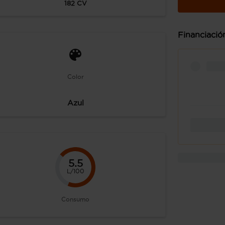
182
CV
Financiació
Color
Azul
5.5
L/100
Consumo