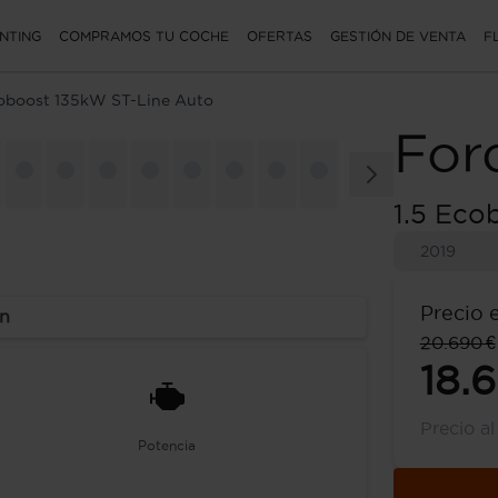
NTING
COMPRAMOS TU COCHE
OFERTAS
GESTIÓN DE VENTA
F
coboost 135kW ST-Line Auto
For
1.5 Eco
2019
Precio 
ón
20.690 €
18.
Precio a
Potencia