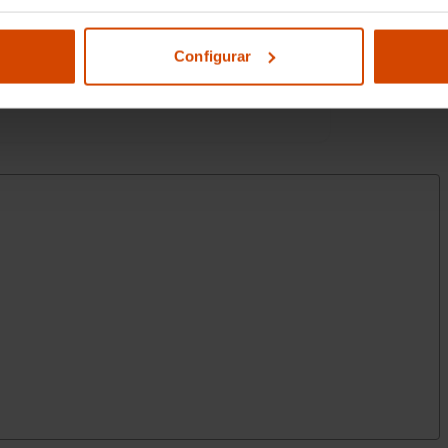
en línea con cuatro válvulas por cilindro,
ción de compresión: 11,0 y distribución
Configurar
122 g/km CO2 (combinado)
ble primario: gasolina
 de par máximo @ 1.600 rpm (par max)