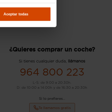
Aceptar todas
¿Quieres comprar un coche?
Si tienes cualquier duda,
llámanos
964 800 223
L-S: de 9:00 a 20:30h.
D: de 10:00 a 14:00h y de 16:30 a 20:30h
Si lo prefieres...
Te llamamos gratis