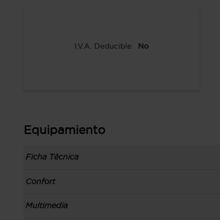
I.V.A. Deducible
No
Equipamiento
Ficha Técnica
Información de la versión: número última lista
Confort
comunicación: 11 dic 2018, fase/generación: 4, 
precios: interna, M1 y 07 nov 2018
Toma/s de 12v en los asientos delanteros
Multimedia
Carrocería tipo berlina con portón con 5 puerta
Apertura a distancia del maletero con control
izquierdo, código de plataforma: C2, carrocerí