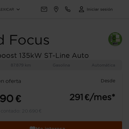
Iniciar sesión
LEXICAR
d
Focus
boost 135kW ST-Line Auto
87.879 km
Gasolina
Automática
Desde
en oferta
291 €/mes*
690 €
l contado:
20.690 €
Me interesa