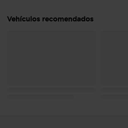
Consumo de combustible ( ECE 99/100 ): 7,0 
(extraurbano), 5,5 l/100km (mixto), 14,3 km/l 
km/l (mixto) y 945 Km de autonomía (combi
Vehículos recomendados
Pesos: 1.905 kg (peso máximo admisible), 1.40
conductor Kg (peso en vacio incluido conduc
con freno) y 700 kg (peso máximo remolcable 
Puerta conductor, trasera (lado conductor), pa
bisagras delanteras
Puerta trasera con portón