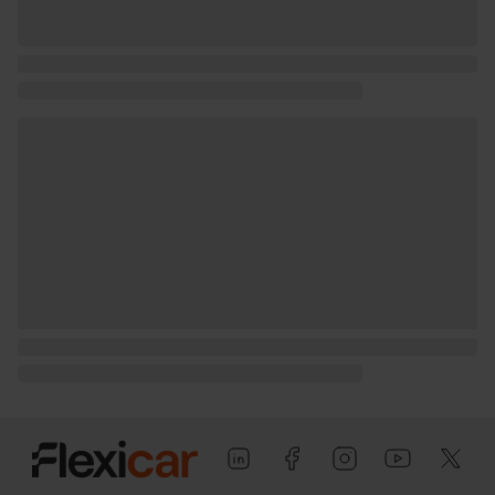
Tiradores de las puertas
Puerta conductor, trasera (lado
conductor), pasajero y trasera (lado
pasajero) con bisagras delanteras
Puerta trasera con portón