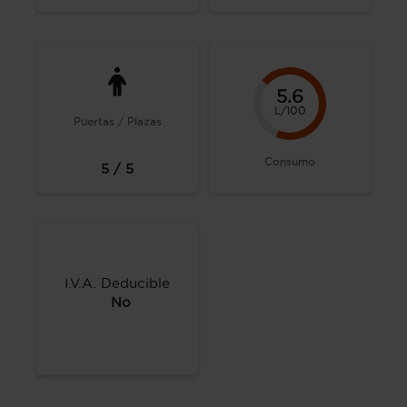
5.6
L/100
Puertas / Plazas
Consumo
5 / 5
I.V.A. Deducible
No