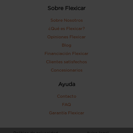
pasajero) con bisagras delanteras
Sobre Flexicar
Puerta trasera con portón
Sobre Nosotros
¿Qué es Flexicar?
Opiniones Flexicar
Blog
Financiación Flexicar
Clientes satisfechos
Concesionarios
Ayuda
Contacto
FAQ
Garantía Flexicar
Política de privacidad
Aviso legal