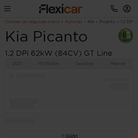
Coches de segunda mano
Asturias
Kia
Picanto
1.2 DPi
Kia
Picanto
1.2 DPi 62kW (84CV) GT Line
2021
90.110 km
Gasolina
Manual
Gijón