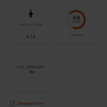
4.8
L/100
Puertas / Plazas
Consumo
5 / 5
I.V.A. Deducible
No
Descargar ficha