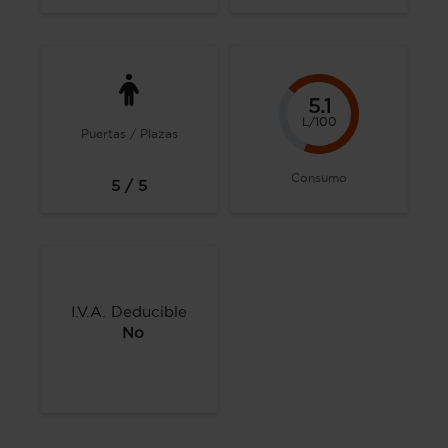
5.1
L/100
Puertas / Plazas
Consumo
5 / 5
I.V.A. Deducible
No