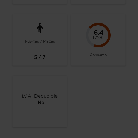
6.4
L/100
Puertas / Plazas
Consumo
5 / 7
I.V.A. Deducible
No