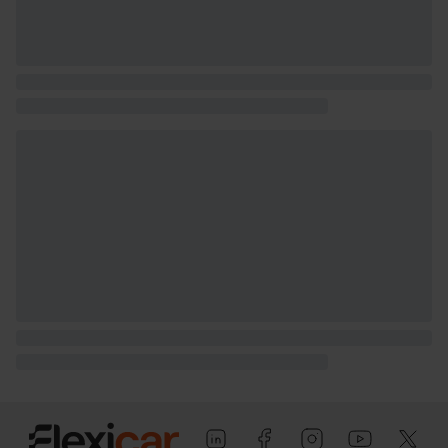
admisible), 1.757 kg (peso en vacío),
2.500 kg (peso máximo remolcable con
freno) y 750 kg (peso máximo
remolcable sin freno) ( medición: EU )
Tiradores de las puertas
Puerta conductor, trasera (lado
conductor), pasajero y trasera (lado
pasajero) con bisagras delanteras
Puerta trasera con portón