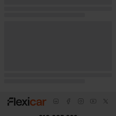
conductor), pasajero y trasera (lado
pasajero) con bisagras delanteras
Puerta trasera con portón