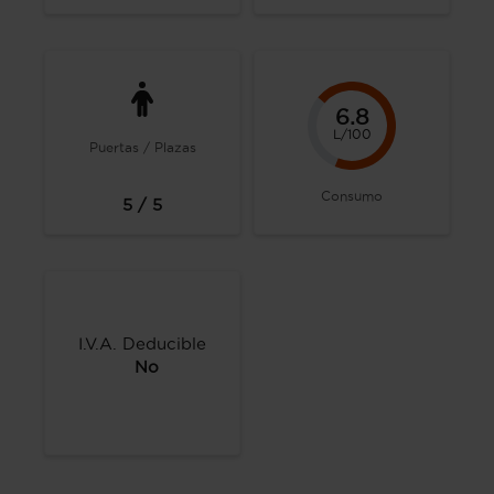
6.8
L/100
Puertas / Plazas
Consumo
5 / 5
I.V.A. Deducible
No