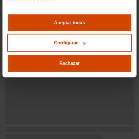
Control de estabilidad
Motor de 1,6 litros ( 1.591 cc ) , cuatro
cilindros en línea con cuatro válvulas por
Me interesa
Aceptar todas
cilindro, 77,0 mm de diámetro, 85,4 mm
de carrera, relación de compresión: 11,0 y
distribución variable 11,0
Norma de emisiones EU6.2 (C and D-
Configurar
Temp), 158 g/km CO2 (combinado) y C
Vehículos recomendados
Etiqueta de eficiciencia energética clase
C
Rechazar
Filtro de partículas
Start/Stop parada y arranque automático
Recuperación de la energía motor
Sistema eléctrico 12
Alimentación : gasolina - inyección
directa
Combustible: sin plomo 95 octanos y
Combustible primario: gasolina
Depósito principal de combustible: 62
litros
Bandeja trasera flexible