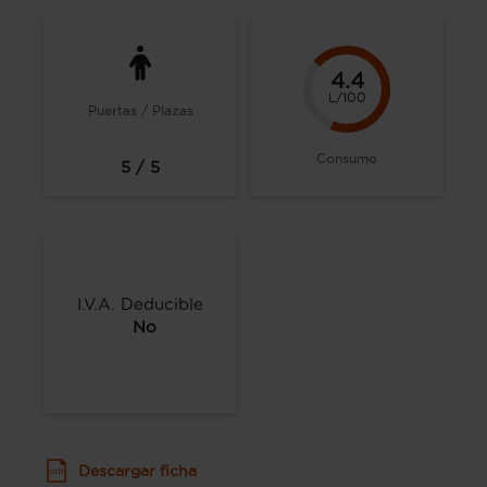
4.4
L/100
Puertas / Plazas
Consumo
5 / 5
I.V.A. Deducible
No
Descargar ficha