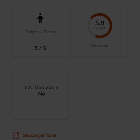
5.8
L/100
Puertas / Plazas
Consumo
5 / 5
I.V.A. Deducible
No
Descargar ficha