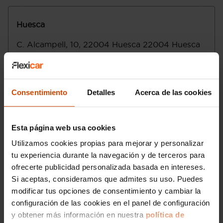
almacenamiento delantero y 0,0 cu ft de
Alerta de cambio de carril: activa la
almacenamiento delantero
dirección
Huesca
Tracción delantera
Seis airbags
Control electrónico de tracción
C. Alcampell, 10, 22004 Huesca
22004
Huesca
Transmisión de tipo manual con cambio
Huesca
totalmente manual de seis marchas con
palanca en el suelo , código transmisión:
Lunes a viernes
:
F1CJC
Control de estabilidad
Sábado
:
Consentimiento
Detalles
Acerca de las cookies
Motor de 1,0 litros ( 999 cc ) , tres
Domingo
:
cilindros en línea con 72,2 mm de
diámetro y 81,3 mm de carrera ; código
Email
:
huesca@flexicar.es
Esta página web usa cookies
del motor: HR10DET M6
Compresor: uno de tipo turbo
Utilizamos cookies propias para mejorar y personalizar
Norma de emisiones EU6 D y C
tu experiencia durante la navegación y de terceros para
Etiqueta de eficiciencia energética clase
ofrecerte publicidad personalizada basada en intereses.
C
Si aceptas, consideramos que admites su uso. Puedes
Filtro de partículas
modificar tus opciones de consentimiento y cambiar la
Start/Stop parada y arranque automático
Emisiones WLTP ICE y 131,0
configuración de las cookies en el panel de configuración
Sistema eléctrico 12
y obtener más información en nuestra
política de