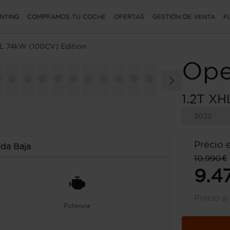
NTING
COMPRAMOS TU COCHE
OFERTAS
GESTIÓN DE VENTA
F
HL 74kW (100CV) Edition
Ope
1.2T XH
2022
Precio 
ida Baja
10.990 €
9.4
Precio a
Potencia