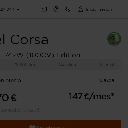
Iniciar sesión
LEXICAR
l
Corsa
L 74kW (100CV) Edition
78.600 km
Gasolina
Manual
Desde
en oferta
147 €/mes*
70 €
l contado:
10.990 €
Me interesa