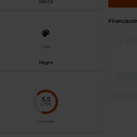
100
CV
Financiació
Color
Negro
5.5
L/100
Consumo