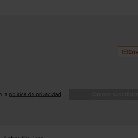
sajero y trasera (lado pasajero) con
Env
Quiero suscribi
o la
política de privacidad