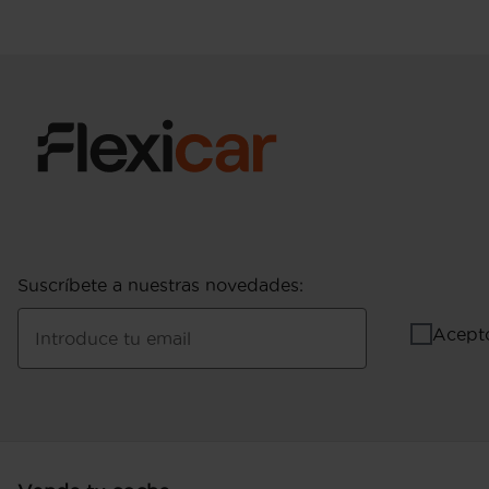
Puerta conductor, trasera (lado conductor), pa
bisagras delanteras
Puerta trasera con portón
Suscríbete a nuestras novedades
:
Acept
Introduce tu email