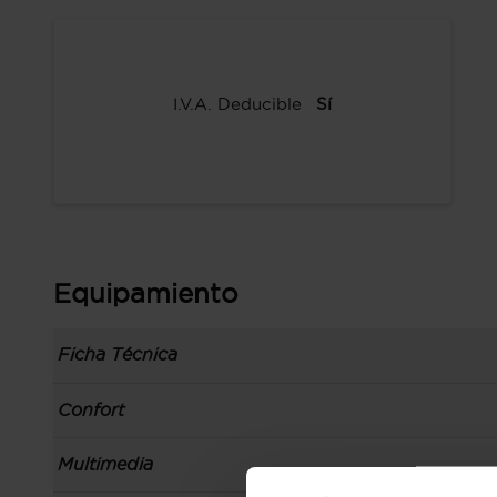
I.V.A. Deducible
Sí
Equipamiento
Ficha Técnica
Información de la versión: número última list
Confort
comunicación: 05 oct 2021, fase/generación: 6,
precios: interna, M1 y 01 oct 2021
Toma/s de 12v en los asientos delanteros
Multimedia
Carrocería tipo berlina con portón con 5 puerta
Control de crucero
izquierdo, código de plataforma: CMP, carrocer