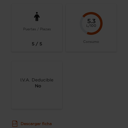
5.3
L/100
Puertas / Plazas
Consumo
5 / 5
I.V.A. Deducible
No
Descargar ficha