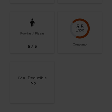
5.5
L/100
Puertas / Plazas
Consumo
5 / 5
I.V.A. Deducible
No