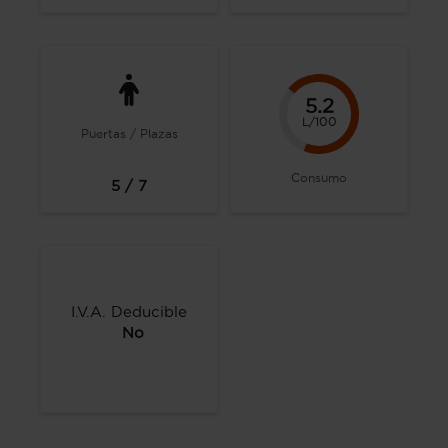
5.2
L/100
Puertas / Plazas
Consumo
5 / 7
I.V.A. Deducible
No