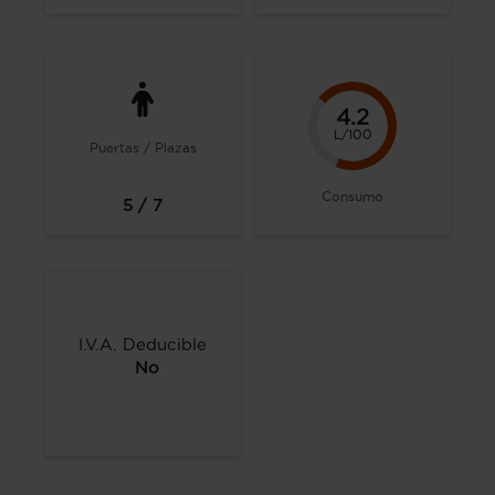
4.2
L/100
Puertas / Plazas
Consumo
5 / 7
I.V.A. Deducible
No