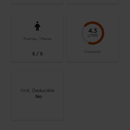
4.3
L/100
Puertas / Plazas
Consumo
5 / 5
I.V.A. Deducible
No