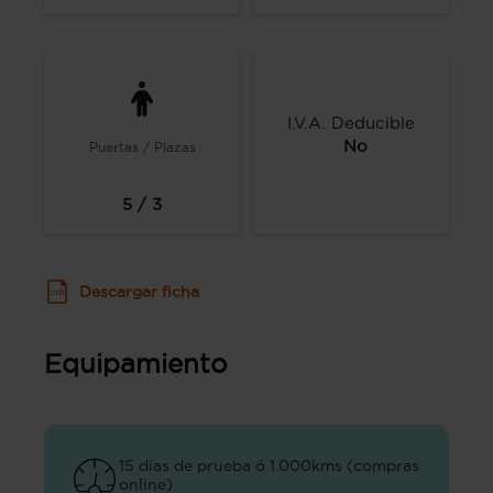
I.V.A. Deducible
No
Puertas / Plazas
5 / 3
Descargar ficha
Equipamiento
15 días de prueba ó 1.000kms (compras
online)