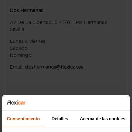
Dos Hermanas
Av De La Libertad, 5
41701
Dos Hermanas
Sevilla
Lunes a viernes
:
Sábado
:
Domingo
:
Email
:
doshermanas@flexicar.es
Consentimiento
Detalles
Acerca de las cookies