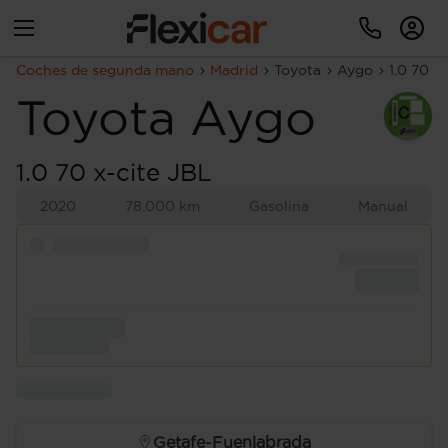
Coches de segunda mano
Madrid
Toyota
Aygo
1.0 70 x
Toyota
Aygo
1.0 70 x-cite JBL
2020
78.000 km
Gasolina
Manual
Getafe-Fuenlabrada