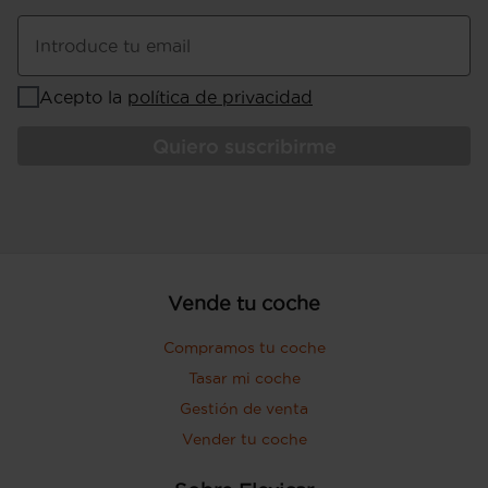
Pesos: 1.240 kg (peso máximo
admisible), 930 kg (peso en vacío), peso
Introduce tu email
vacio inc. conductor Kg (peso en vacio
incluido conductor), 0 kg (peso máximo
Acepto la
política de privacidad
remolcable con freno) y 0 kg (peso
máximo remolcable sin freno) ( medición:
Quiero suscribirme
EU )
Puerta conductor, trasera (lado
conductor), pasajero y trasera (lado
pasajero) con bisagras delanteras
Puerta trasera con portón
Vende tu coche
Compramos tu coche
Tasar mi coche
Gestión de venta
Vender tu coche