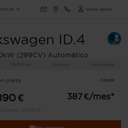
Iniciar sesión
LEXICAR
kswagen
ID.4
0kW (299CV) Automático
59.976 km
Eléctrico
Automática
Desde
en oferta
387 €/mes*
890 €
l contado:
28.890 €
Me interesa