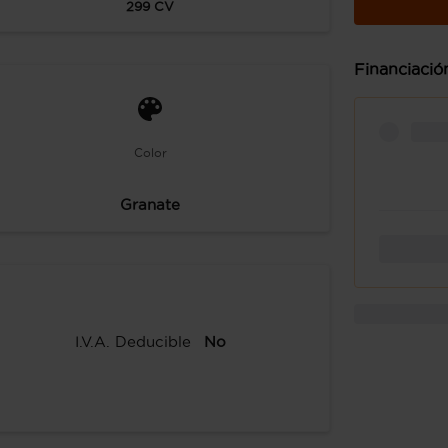
299
CV
Financiació
Color
Granate
I.V.A. Deducible
No