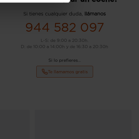
Si tienes cualquier duda,
llámanos
944 582 097
L-S: de 9:00 a 20:30h.
D: de 10:00 a 14:00h y de 16:30 a 20:30h
Si lo prefieres...
Te llamamos gratis