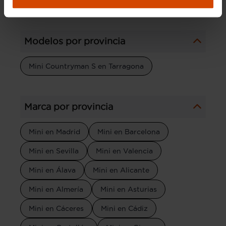
Modelos por provincia
Mini Countryman S en Tarragona
Marca por provincia
Mini en Madrid
Mini en Barcelona
Mini en Sevilla
Mini en Valencia
Mini en Álava
Mini en Alicante
Mini en Almería
Mini en Asturias
Mini en Cáceres
Mini en Cádiz