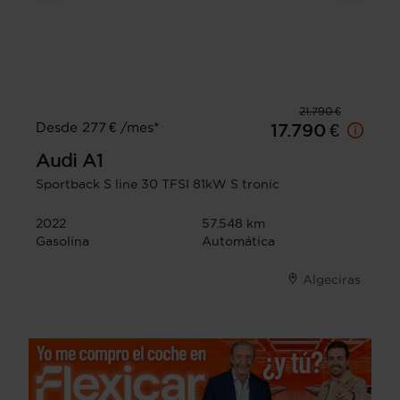
21.790 €
Desde 277 € /mes*
17.790 €
Audi
A1
Sportback S line 30 TFSI 81kW S tronic
2022
57.548 km
Gasolina
Automática
Algeciras