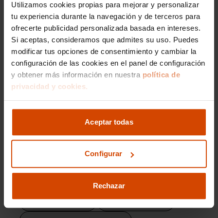
Utilizamos cookies propias para mejorar y personalizar
AUDI A1 30
AUDI A1 Line
AUDI A1 25
tu experiencia durante la navegación y de terceros para
AUDI A1 Citycarver
AUDI A1 35
ofrecerte publicidad personalizada basada en intereses.
Si aceptas, consideramos que admites su uso. Puedes
AUDI A1 Adrenalin
AUDI A1 Attraction
modificar tus opciones de consentimiento y cambiar la
configuración de las cookies en el panel de configuración
y obtener más información en nuestra
política de
Modelos por provincia
privacidad y cookies.
AUDI A1 en Cádiz
AUDI A3 en Cádiz
Aceptar todas
AUDI A4 en Cádiz
AUDI A5 en Cádiz
AUDI Q3 en Cádiz
Configurar
AUDI Q3 Sportback en Cádiz
AUDI Q2 en Cádiz
AUDI Q5 en Cádiz
Rechazar
AUDI Q7 en Cádiz
AUDI Q8 en Cádiz