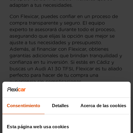
adaptan a tus necesidades.
Con Flexicar, puedes confiar en un proceso de
compra transparente y seguro. El equipo
experto te asesorará durante todo el proceso,
asegurando que elijas la opción que mejor se
ajuste a tus necesidades y presupuesto.
Además, al financiar con Flexicar, obtienes
garantías adicionales que brindan tranquilidad y
confianza en tu inversión. Si estás en Cádiz y
buscas un Audi A1 30 TFSI, Flexicar es tu aliado
perfecto para hacer de tu compra una
experiencia sin complicaciones.
Consentimiento
Detalles
Acerca de las cookies
Versiones del modelo
Esta página web usa cookies
AUDI A1 Sportback
AUDI A1 Advanced