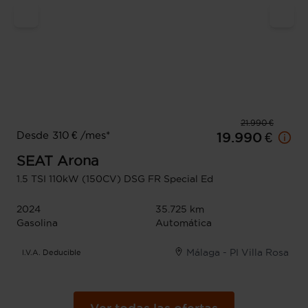
21.990 €
Desde 310 € /mes*
19.990 €
SEAT
Arona
1.5 TSI 110kW (150CV) DSG FR Special Ed
2024
35.725 km
Gasolina
Automática
Málaga - PI Villa Rosa
I.V.A. Deducible
Ver todas las ofertas