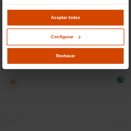
15.990 €
Desde 218 € /mes*
13.990 €
Aceptar todas
Hyundai
i30
1.0 TGDI Klass Fastback
Configurar
2022
71.148 km
Gasolina
Manual
Rechazar
Málaga - PI Villa Rosa