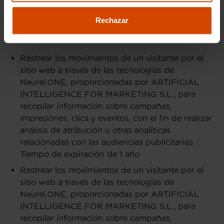
Rechazar
Flexicar trabaja también con
Neural One
en las que
se utiliza las cookies para:
Rastrear los movimientos de un visitante por el
sitio web a través de las tecnologías de
Neural.ONE, proporcionadas por ARTIFICIAL
INTELLIGENCE FOR MARKETING S.L., para
recopilar información sobre campañas,
impresiones, clics y eventos, con el fin de realizar
análisis de atribución u otras analíticas
relacionadas con las audiencias publicitarias.
Tiempo de expiración de 1 año.
Rastrear los movimientos de un visitante por el
sitio web a través de las tecnologías de
Neural.ONE, proporcionadas por ARTIFICIAL
INTELLIGENCE FOR MARKETING S.L., para
recopilar información sobre campañas,