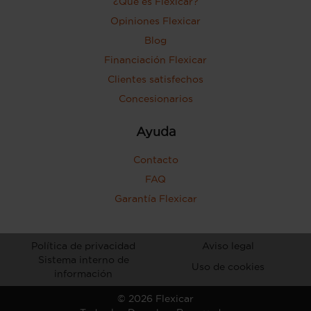
¿Qué es Flexicar?
Opiniones Flexicar
Blog
Financiación Flexicar
Clientes satisfechos
Concesionarios
Ayuda
Contacto
FAQ
Garantía Flexicar
Política de privacidad
Aviso legal
Sistema interno de
Uso de cookies
información
©
2026
Flexicar