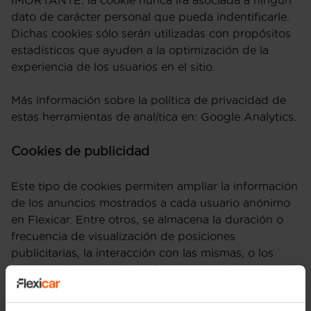
IMORTANTE: la cookie nunca irá asociada a ningún
dato de carácter personal que pueda indentificarle.
Dichas cookies sólo serán utilizadas con propósitos
estadísticos que ayuden a la optimización de la
experiencia de los usuarios en el sitio.
Más información sobre la política de privacidad de
estas herramientas de analítica en: Google Analytics.
Cookies de publicidad
Este tipo de cookies permiten ampliar la información
de los anuncios mostrados a cada usuario anónimo
en Flexicar. Entre otros, se almacena la duración o
frecuencia de visualización de posiciones
publicitarias, la interacción con las mismas, o los
patrones de navegación y/o comportamientos del
usuario ya que ayudan a conformar un perfil de
interés publicitario. De este modo, permiten ofrecer