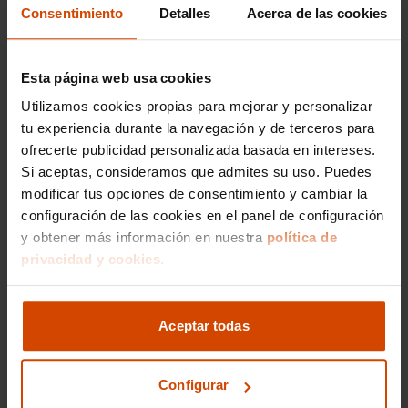
publicidad afín a los intereses del usuario
Consentimiento
Detalles
Acerca de las cookies
Para la gestión de la publicidad de Flexicar se
utilizan herramientas de servicio de publicidad
Esta página web usa cookies
(Adservers -
http://es.wikipedia.org/wiki/Adserver
”)
Utilizamos cookies propias para mejorar y personalizar
de terceros. Estos terceros pueden almacenar
tu experiencia durante la navegación y de terceros para
cookies enviadas desde la web de Flexicar
ofrecerte publicidad personalizada basada en intereses.
procedentes de los navegadores de los usuarios, así
Si aceptas, consideramos que admites su uso. Puedes
como acceder a los datos que en ellas se guardan.
modificar tus opciones de consentimiento y cambiar la
configuración de las cookies en el panel de configuración
Las empresas que generan estas Cookies tienen sus
y obtener más información en nuestra
política de
propias políticas de privacidad.
privacidad y cookies.
En la actualidad, Flexicar utiliza la plataforma
Doubleclick de Google para gestionar estos
Aceptar todas
servicios. Para más información, acuda a
https://www.google.com/policies/technologies/ads/
y a
https://www.google.com/intl/es-
Configurar
419_ALL/policies/privacy/
.