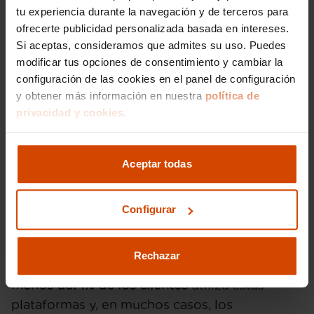
tu experiencia durante la navegación y de terceros para
directa
con sus clientes, lo que garantiza una
ofrecerte publicidad personalizada basada en intereses.
atención personalizada y una solución en
Si aceptas, consideramos que admites su uso. Puedes
menos tiempo.
modificar tus opciones de consentimiento y cambiar la
configuración de las cookies en el panel de configuración
Afectados por Flexicar: ¿Mito o
y obtener más información en nuestra
política de
realidad?
privacidad y cookies.
A pesar de los
miles de clientes satisfechos
,
Aceptar todas
existen algunos espacios en redes sociales,
como el grupo de "Afectados Flexicar" en
Facebook, donde algunos usuarios comparten
Configurar
sus experiencias. Sin embargo, es importante
resaltar que
estos grupos no representan a la
Rechazar
mayoría de los clientes de Flexicar
. De hecho,
menos del 1% de los clientes
utiliza estas
plataformas y, en muchos casos, los