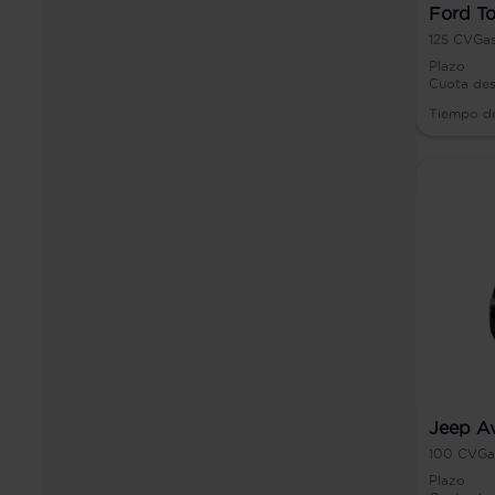
Ford To
125
CV
Gas
Plazo
Cuota de
Tiempo d
Jeep A
100
CV
Ga
Plazo