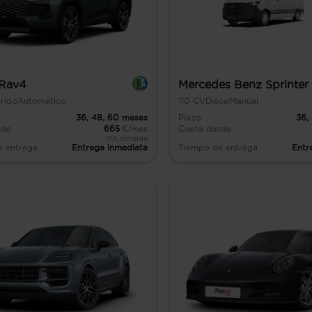
 Rav4
Mercedes Benz Sprinter
rido
Automático
110
CV
Diésel
Manual
36,
48,
60
meses
Plazo
36,
sde
665
€/mes
Cuota desde
IVA incluido
e entrega
Entrega inmediata
Tiempo de entrega
Entr