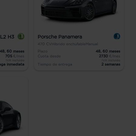
 L2 H3
Porsche Panamera
470
CV
Híbrido enchufable
Manual
48,
60
meses
Plazo
48,
60
meses
705
€/mes
Cuota desde
2730
€/mes
IVA incluido
IVA incluido
ega inmediata
Tiempo de entrega
2 semanas