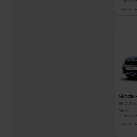
Cuota de
Tiempo d
Skoda 
115
CV
Gas
Plazo
Cuota de
Tiempo d