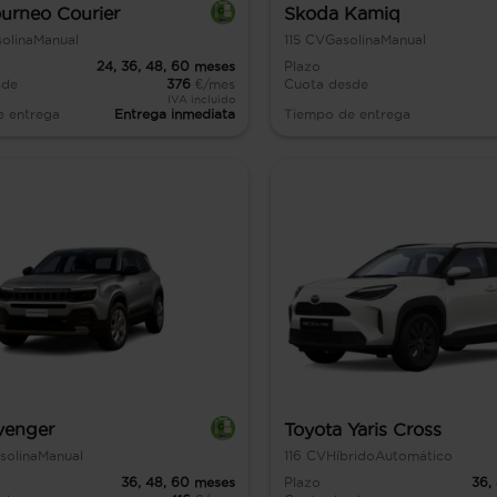
urneo Courier
Skoda Kamiq
olina
Manual
115
CV
Gasolina
Manual
24,
36,
48,
60
meses
Plazo
sde
376
€/mes
Cuota desde
IVA incluido
e entrega
Entrega inmediata
Tiempo de entrega
venger
Toyota Yaris Cross
solina
Manual
116
CV
Híbrido
Automático
36,
48,
60
meses
Plazo
36,