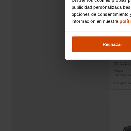
publicidad personalizada ba
opciones de consentimiento y
información en nuestra
polít
Rechazar
Volkswa
110
CV
Dié
Plazo
Cuota de
Tiempo d