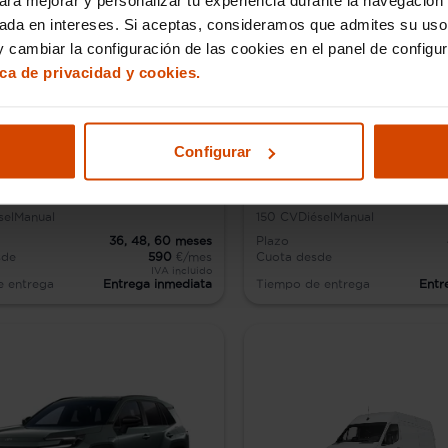
sada en intereses. Si aceptas, consideramos que admites su uso
 cambiar la configuración de las cookies en el panel de configu
ica de privacidad y cookies.
Configurar
gen Caravelle
Audi Q2
sel
Manual
150
CV
Diésel
Manual
36,
48,
60
meses
Plazo
sde
590
€/mes
Cuota desde
IVA incluido
e entrega
Entrega inmediata
Tiempo de entrega
Entr