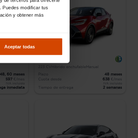
. Puedes modificar tus
ración y obtener más
Aceptar todas
Toyota C-HR
223
CV
Híbrido enchufable
Manual
48,
60
meses
Plazo
48
meses
597
€/mes
Cuota desde
638
€/mes
IVA incluido
IVA incluido
ega inmediata
Tiempo de entrega
2 semanas