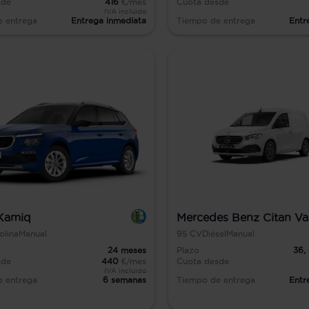
sde
416
€/mes
Cuota desde
IVA incluido
e entrega
Entrega inmediata
Tiempo de entrega
Entr
Kamiq
Mercedes Benz Citan V
olina
Manual
95
CV
Diésel
Manual
24
meses
Plazo
36,
sde
440
€/mes
Cuota desde
IVA incluido
e entrega
6 semanas
Tiempo de entrega
Entr