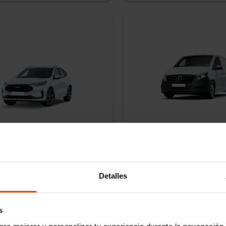
uga
Mercedes Benz Vito
brido no enchufable
Automático
102
CV
Diésel
Manual
36,
48,
60
meses
Plazo
36,
sde
476
€/mes
Cuota desde
IVA incluido
Detalles
e entrega
Entrega inmediata
Tiempo de entrega
Entr
s
ara mejorar y personalizar tu experiencia durante la navegación 