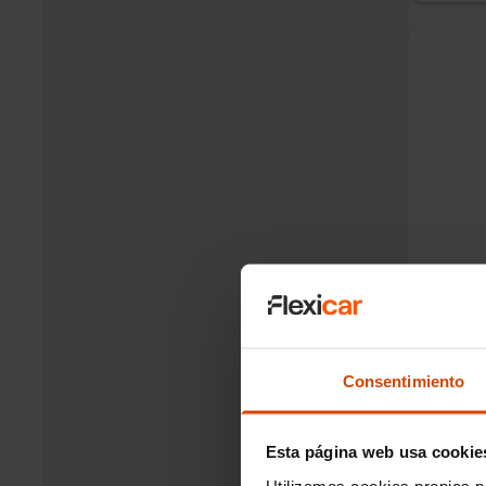
Ford K
180
CV
Hí
Plazo
Cuota de
Consentimiento
Tiempo d
Esta página web usa cookie
Utilizamos cookies propias p