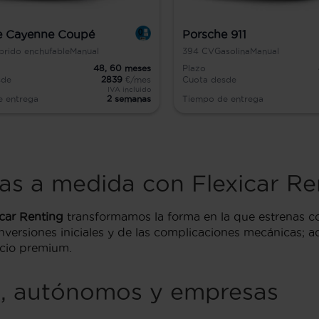
e Cayenne Coupé
Porsche 911
brido enchufable
Manual
394
CV
Gasolina
Manual
48,
60
meses
Plazo
sde
2839
€/mes
Cuota desde
IVA incluido
e entrega
2 semanas
Tiempo de entrega
as a medida con Flexicar Re
icar Renting
transformamos la forma en la que estrenas co
inversiones iniciales y de las complicaciones mecánicas; 
icio premium.
es, autónomos y empresas