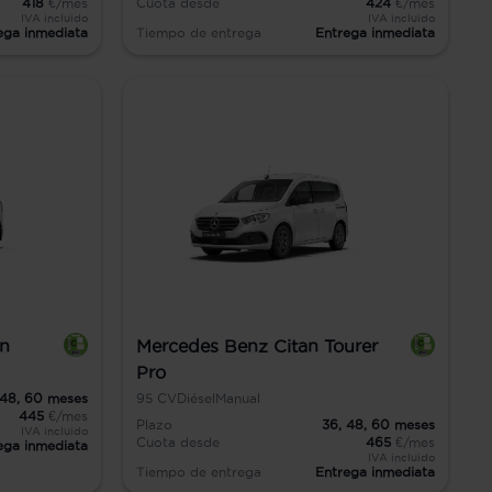
418
€/mes
Cuota desde
424
€/mes
IVA incluido
IVA incluido
ega inmediata
Tiempo de entrega
Entrega inmediata
an
Mercedes Benz Citan Tourer
Pro
48,
60
meses
95
CV
Diésel
Manual
445
€/mes
Plazo
36,
48,
60
meses
IVA incluido
Cuota desde
465
€/mes
ega inmediata
IVA incluido
Tiempo de entrega
Entrega inmediata