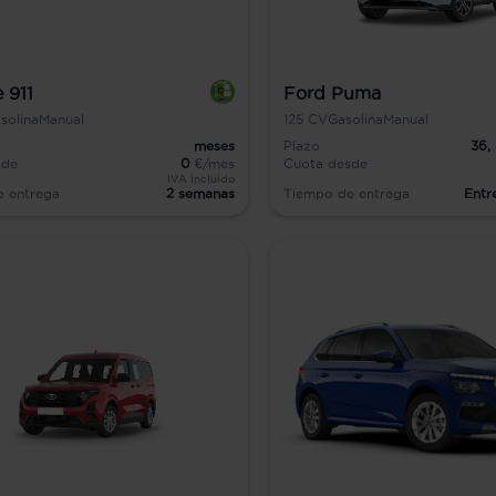
 911
Ford Puma
solina
Manual
125
CV
Gasolina
Manual
meses
Plazo
36,
sde
0
€/mes
Cuota desde
IVA incluido
e entrega
2 semanas
Tiempo de entrega
Entr