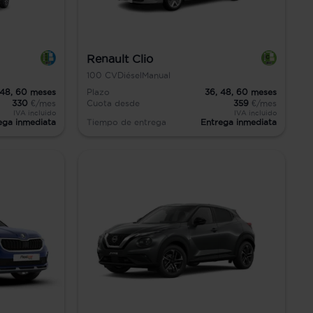
Renault Clio
100
CV
Diésel
Manual
48,
60
meses
Plazo
36,
48,
60
meses
330
€/mes
Cuota desde
359
€/mes
IVA incluido
IVA incluido
ega inmediata
Tiempo de entrega
Entrega inmediata