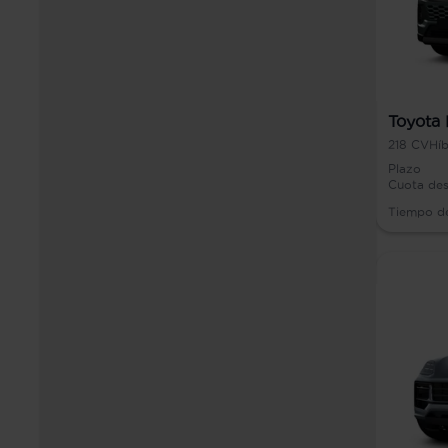
Toyota
218
CV
Híb
Plazo
Cuota de
Tiempo d