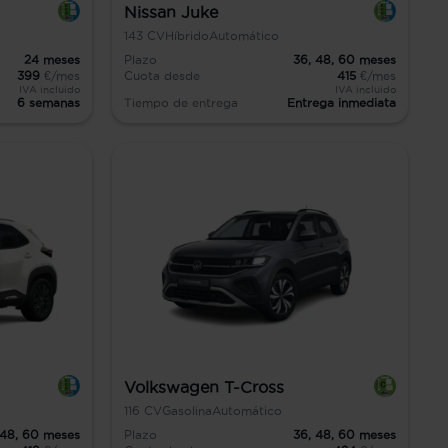
Nissan Juke
143
CV
Híbrido
Automático
24
meses
Plazo
36,
48,
60
meses
399
€/mes
Cuota desde
415
€/mes
IVA incluido
IVA incluido
6 semanas
Tiempo de entrega
Entrega inmediata
Volkswagen T-Cross
116
CV
Gasolina
Automático
48,
60
meses
Plazo
36,
48,
60
meses