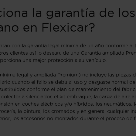
ona la garantía de lo
no en Flexicar?
ntan con la garantía legal mínima de un año conforme al
ros clientes así lo desean, de una Garantía ampliada Pr
oporciona una mejor protección a su vehículo.
(mínima legal y ampliada Premium) no incluye las piezas 
iario cuando el fallo se deba al uso y desgaste normal d
ustituidos conforme el plan de mantenimiento del fabrica
colector a silenciador, el kit embrague, la carga de aire 
tensión en coches eléctricos y/o híbridos, los neumáticos, 
rocería, la pintura, los cromados y en general cualquier i
nterior, los accesorios no montados durante el proceso de 