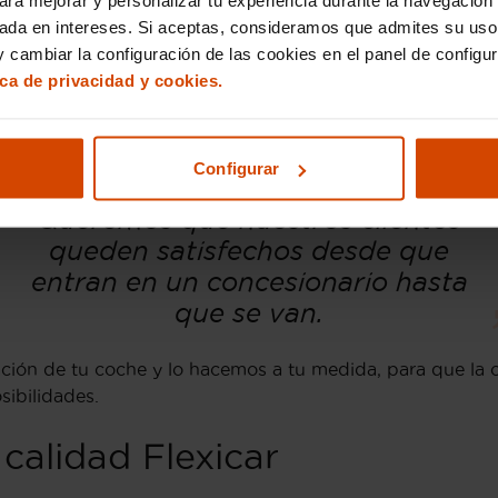
 de más de 20.000 coches repartidos en todos nuestros 
sada en intereses. Si aceptas, consideramos que admites su uso
 cambiar la configuración de las cookies en el panel de configu
n
ica de privacidad y cookies.
comprar un coche, lo ponemos fácil si quieres vender tu 
as que hacer nada más.
Configurar
Queremos que nuestros clientes
queden satisfechos desde que
entran en un concesionario hasta
que se van.
ación de tu coche y lo hacemos a tu medida, para que la 
sibilidades.
 calidad Flexicar