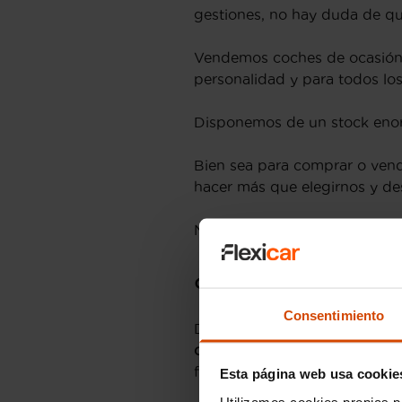
gestiones, no hay duda de qu
Vendemos coches de ocasión
personalidad y para todos lo
Disponemos de un stock enor
Bien sea para comprar o vend
hacer más que elegirnos y de
Nuestro lema lo resume:
Comp
¿Dónde estam
Consentimiento
Desde nuestra web
flexicar.e
comprar el coche de tus sueño
fácil.
Esta página web usa cookie
Utilizamos cookies propias p