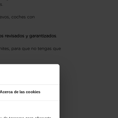
s.
evos, coches con
os revisados y garantizados
.
mites, para que no tengas que
Acerca de las cookies
 estés,
en Flexicar podrás
ías
. En Flexicar lo hacemos
y de terceros para ofrecerte