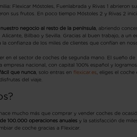
ilia: Flexicar Móstoles, Fuenlabrada y Rivas 1 abrieron su
ieron sus frutos. En poco tiempo Móstoles 2 y Rivas 2 inic
nuestro negocio al resto de la península
, abriendo conce
 Alicante, Bilbao y Sevilla. Gracias al buen trabajo, a un 
a confianza de los miles de clientes que confían en noso
íder en el sector de coches de segunda mano. El sueño d
a empresa nacional, con capital 100% español y logramo
fácil que nunca
, solo entras en
flexicar.es
, eliges el coche
sfrutas del viaje.
os?
hace mucho más que comprar y vender coches de ocasión.
de 100.000 operaciones anuales
y la satisfacción de mile
ambiar de coche gracias a Flexicar.