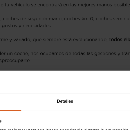
e tu vehículo se encontrará en las mejores manos posible
, coches de segunda mano, coches km 0, coches seminu
s gustos y necesidades.
me y variado, que siempre está evolucionando,
todos ell
er un coche, nos ocupamos de todas las gestiones y trá
spreocuparte.
ra, Vende, Es Fácil
.
os?
Detalles
s
, llegamos a toda España y más lejos. No importa donde
s y recibirlo en la puerta de tu casa con todas las garant
s
ara mejorar y personalizar tu experiencia durante la navegación 