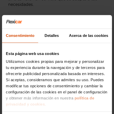
necesidades.
Otras opciones a
comprar Audi A3 30
Consentimiento
Detalles
Acerca de las cookies
TFSI en Girona
En Girona, además del Audi A3 30 TFSI, existen
Esta página web usa cookies
otras versiones que pueden interesarte. El
Audi
Utilizamos cookies propias para mejorar y personalizar
A3 35 TFSI
, con su motor de
150 CV
, es ideal
tu experiencia durante la navegación y de terceros para
para quienes buscan un poco más de potencia.
También está disponible el
Audi A3 Sportback
,
ofrecerte publicidad personalizada basada en intereses.
que proporciona un mayor espacio interior y
Si aceptas, consideramos que admites su uso. Puedes
flexibilidad, perfecto para familias o personas
modificar tus opciones de consentimiento y cambiar la
que requieren más capacidad de carga.
configuración de las cookies en el panel de configuración
y obtener más información en nuestra
política de
Para aquellos que valoran la eficiencia de
privacidad y cookies.
combustible, el
Audi A3 30 TFSI S tronic
destaca por su suave transmisión automática,