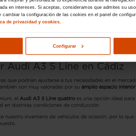
eadas por los conductores que buscan un coche de segu
sada en intereses. Si aceptas, consideramos que admites su uso
una excelente elección para aquellos que no quieren renun
 cambiar la configuración de las cookies en el panel de configu
ica de privacidad y cookies.
zaciones, incluyendo motores diésel y gasolina que ofrec
quienes priorizan un consumo contenido, y el
2.0 TDI
par
n el distintivo acabado deportivo que integra detalles excl
Configurar
Line son sometidos a una
inspección exhaustiva
para garant
r Audi A3 S Line en Cádiz
ivas que podrían ajustarse a tus necesidades en el merc
ambién son muy valoradas por su
amplio espacio interior
emium, el
Audi A3 S Line quattro
es una opción ideal para 
d en distintas condiciones de conducción.
nuestro inventario de vehículos de ocasión, por lo que 
puesto.