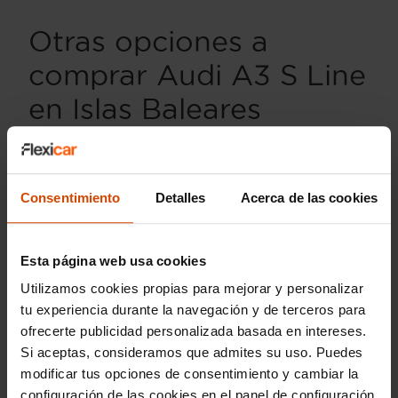
Otras opciones a
comprar Audi A3 S Line
en Islas Baleares
Además del
Audi A3 S Line
, en las
Islas Baleares
puedes considerar otras variantes del A3 que
también son muy atractivas. Por ejemplo, el
Audi
Consentimiento
Detalles
Acerca de las cookies
A3 Sportback
es una excelente alternativa,
famosa por su amplitud y versatilidad. Está
disponible con motorizaciones híbridas que
Esta página web usa cookies
combinan a la perfección potencia y bajo
consumo.
Utilizamos cookies propias para mejorar y personalizar
tu experiencia durante la navegación y de terceros para
Otra variante es el
Audi A3 Sedan
, un vehículo
ofrecerte publicidad personalizada basada en intereses.
que destaca por su estilo elegante y sofisticado,
Si aceptas, consideramos que admites su uso. Puedes
ideal para quienes buscan un toque distintivo.
modificar tus opciones de consentimiento y cambiar la
Este modelo está disponible con avanzadas
configuración de las cookies en el panel de configuración