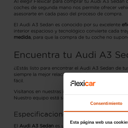
Al elegir Flexicar para comprar tu Audi A3 Sedan 
coches de segunda mano nos permite ofrecer vehíc
asesorarte en cada paso del proceso de compra.
El Audi A3 Sedan es conocido por su excelente
ef
interior espacioso y tecnológico convierte cada t
medida
, para que la compra de tu coche no supon
Encuentra tu Audi A3 Se
¿Estás listo para encontrar el Audi A3 Sedan de t
siempre la mejor relación calidad-precio. Gracias 
fácil.
Visítanos en nuestras instalaciones en Coruña y 
Nuestro equipo está siempre dispuesto a resolver t
Consentimiento
Especificaciones del Audi A3 Se
Esta página web usa cookie
El
Audi A3 Sedan
es una opción popular entre lo