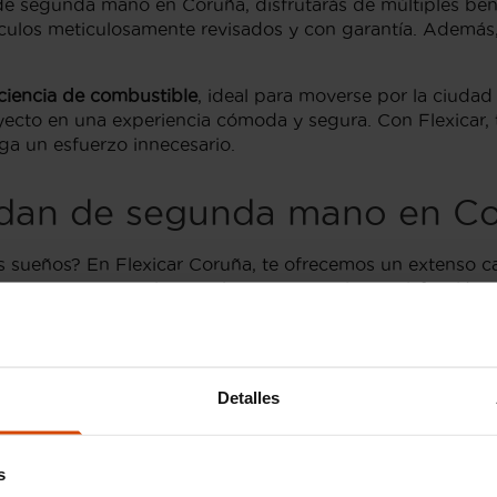
de segunda mano en Coruña, disfrutarás de múltiples ben
ulos meticulosamente revisados y con garantía. Además
iciencia de combustible
, ideal para moverse por la ciudad
rayecto en una experiencia cómoda y segura. Con Flexicar
ga un esfuerzo innecesario.
dan de segunda mano en Co
us sueños? En Flexicar Coruña, te ofrecemos un extenso 
a nuestro compromiso con la transparencia y satisfacción 
descubre por qué tantos conductores confían en Flexica
us dudas y ayudarte a encontrar el coche perfecto para ti
Detalles
dan en A Coruña
s
s conductores de
A Coruña
, conocido por su elegante dise