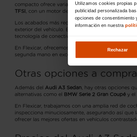
Utilizamos cookies propias p
compacto ofrece varias versiones que se adaptan a
publicidad personalizada ba
TFSI
, con un motor de gasolina eficiente, y el
Audi
opciones de consentimiento y
Los acabados más recomendados para el
Audi A3
información en nuestra
polít
exterior del vehículo. Estos acabados permiten dis
tecnología de conectividad.
En Flexicar, ofrecemos vehículos como el
Audi A3
Rechazar
segunda mano en excelentes condiciones. Nos aseg
Otras opciones a compr
Además del
Audi A3 Sedan
, hay otras opciones q
alternativas como el
BMW Serie 2 Gran Coupé
y el
En Flexicar, trabajamos con una amplia red de coch
inspecciona minuciosamente, asegurando así que l
ofrecer las mejores ofertas en vehículos contrasta