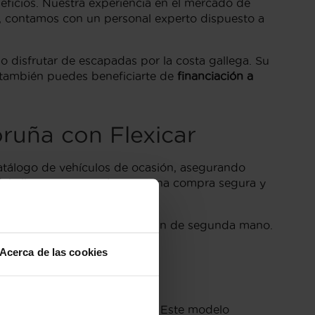
eficios. Nuestra experiencia en el mercado de
, contamos con un personal experto dispuesto a
 o disfrutar de escapadas por la costa gallega. Su
, también puedes beneficiarte de
financiación a
ruña con Flexicar
catálogo de vehículos de ocasión, asegurando
del cliente, te garantizamos una compra segura y
r para comprar su Audi A3 Sedan de segunda mano.
.
Acerca de las cookies
ño, eficiencia y prestaciones. Este modelo