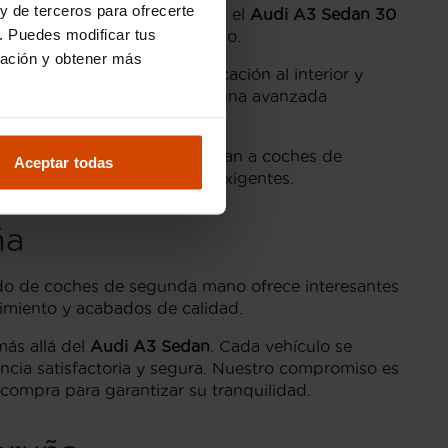
y de terceros para ofrecerte
más demandadas se encuentran el
Audi A3 Sedan 30
. Puedes modificar tus
ésel potente y de bajo consumo.
ración y obtener más
toque extra de lujo y sofisticación al interior y
tivos, climatizador bi-zona y una avanzada
 clientes en
A Coruña
accedan a coches de
Aceptar todas
 con las expectativas más exigentes.
ña
do de coches de segunda mano ofrece interesantes
imiento y acabados de calidad.
más allá del
Audi A3 Sedan
. Cada vehículo se
ia satisfactoria y segura. Nuestro compromiso es
compra para garantizar su tranquilidad.