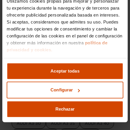
Utilizamos cookies propias para mejorar y personalizar
personalizado durante todo el proceso de
tu experiencia durante la navegación y de terceros para
compra. Gracias a nuestra experiencia y
ofrecerte publicidad personalizada basada en intereses.
reputación, garantizamos que cada vehículo
Si aceptas, consideramos que admites su uso. Puedes
disponible ha sido rigurosamente
modificar tus opciones de consentimiento y cambiar la
inspeccionado, ofreciendo la máxima garantía
configuración de las cookies en el panel de configuración
posible. Es por esto que financiar tu Audi A3
y obtener más información en nuestra
política de
Sportback en Huesca con Flexicar es una opción
privacidad y cookies.
segura y confiable, con la que podrás disfrutar
de tu nuevo coche con total tranquilidad.
Aceptar todas
Versiones del modelo
Configurar
AUDI A3 Sedan
AUDI A3 Sportback
Rechazar
AUDI A3 Line
AUDI A3 Black
AUDI A3 30
AUDI A3 35
AUDI A3 40