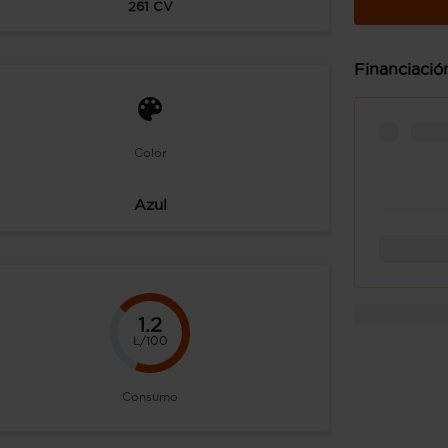
261
CV
Financiació
Color
Azul
1.2
L/100
Consumo