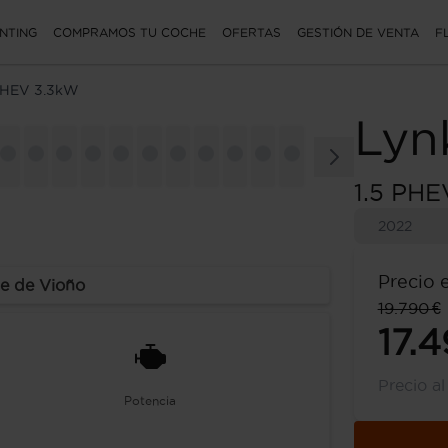
NTING
COMPRAMOS TU COCHE
OFERTAS
GESTIÓN DE VENTA
F
 PHEV 3.3kW
Lyn
1.5 PH
2022
Precio 
e de Vioño
19.790 €
17.4
Precio a
Potencia