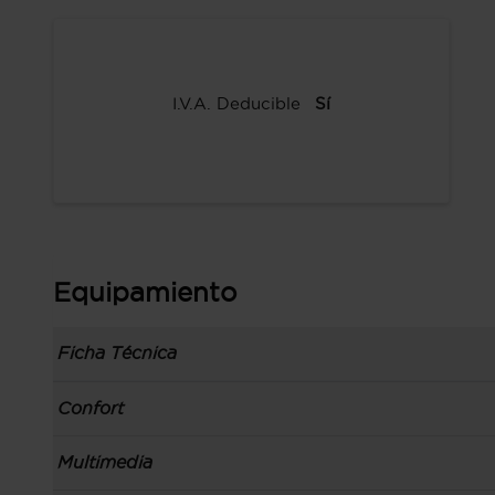
I.V.A. Deducible
Sí
Equipamiento
Ficha Técnica
Información de la versión: número última lista
Confort
comunicación: 31 mar 2022, fase/generación: 1,
precios: interna, M1 y 01 abr 2022
Toma/s de 12v en la zona de carga y los asien
Multimedia
Carrocería tipo todoterreno con 5 puertas, bata
Preparación para teléfono móvil soporte, carg
código de plataforma: CMA, carrocería & puert