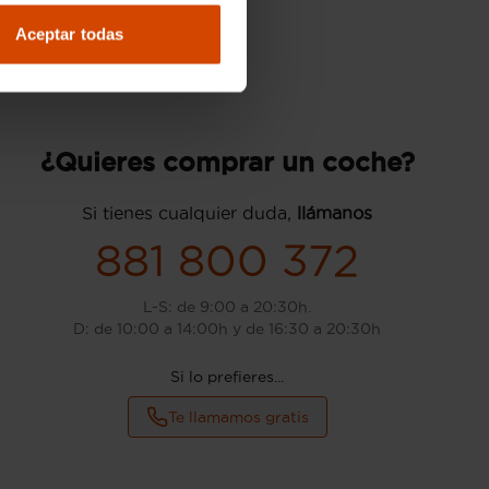
Aceptar todas
¿Quieres comprar un coche?
Si tienes cualquier duda,
llámanos
881 800 372
L-S: de 9:00 a 20:30h.
D: de 10:00 a 14:00h y de 16:30 a 20:30h
Si lo prefieres...
Te llamamos gratis