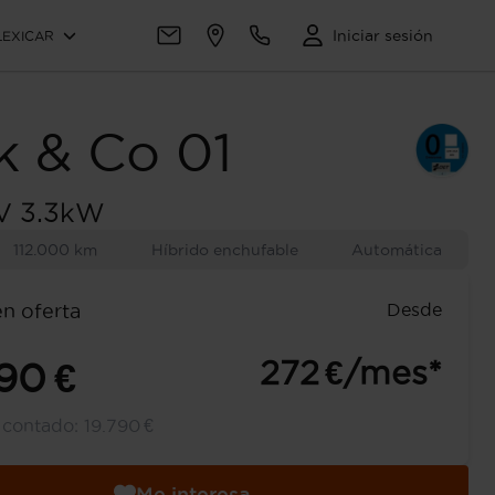
Iniciar sesión
LEXICAR
k & Co
01
EV 3.3kW
112.000 km
Híbrido enchufable
Automática
Desde
en oferta
272 €/mes*
90 €
l contado:
19.790 €
Me interesa