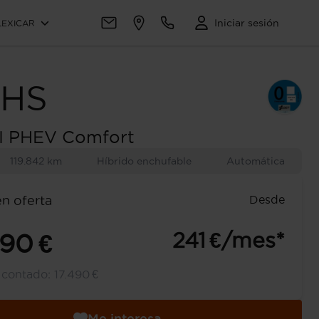
Iniciar sesión
LEXICAR
HS
I PHEV Comfort
119.842 km
Híbrido enchufable
Automática
Desde
en oferta
241 €/mes*
490 €
l contado:
17.490 €
Me interesa