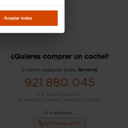
Aceptar todas
¿Quieres comprar un coche?
Si tienes cualquier duda,
llámanos
921 880 045
L-S: de 9:00 a 20:30h.
D: de 10:00 a 14:00h y de 16:30 a 20:30h
Si lo prefieres...
Te llamamos gratis