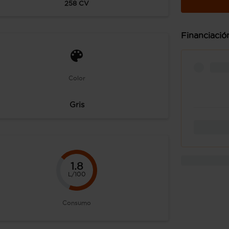
258
CV
Financiació
Color
Gris
1.8
L/100
Consumo