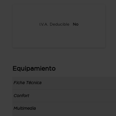
I.V.A. Deducible
No
Equipamiento
Ficha Técnica
Información de la versión: número última lista
Confort
comunicación: 23 nov 2023, fase/generación: 1
precios: cliente, M1 y 06 nov 2023
Toma/s de 12v en los asientos delanteros
Multimedia
Carrocería tipo todoterreno con 5 puertas, bata
Control de crucero con control de crucero ada
carrocería & puertas (local): todoterreno de 5 