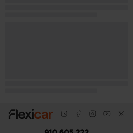
WLTP consumo de energía eléctrica HEV
consumo energía eléctri-FU ponderado,
240,0 y 184,0
WLTP autonomía eléctrica HEV
autonomía equival. sólo modo eléctr., 52
y 69
Pesos: 2.196 kg (peso máximo admisible),
1.775 kg (peso en vacío), 1.500 kg (peso
máximo remolcable con freno) y 750 kg
(peso máximo remolcable sin freno) (
medición: marca propia del fabricante )
Tiradores de las puertas
Puerta conductor, trasera (lado
conductor), pasajero y trasera (lado
pasajero) con bisagras delanteras
Puerta trasera con portón
910 605 222