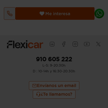
par máximo @ 4.500 rpm (par max)
potencia con combustible primario
Consumo de combustible ( WLTP ICE ):
Me interesa
6,1 l/100km (mixto), 16,4 km/l (mixto) y
738 Km de autonomía (combinado)
Pesos: 1.610 kg (peso máximo admisible),
1.162 kg (peso en vacío), 500 kg (peso
máximo remolcable con freno) y 500 kg
(peso máximo remolcable sin freno) (
medición: marca propia del fabricante )
Tiradores de las puertas
Puerta conductor, trasera (lado
910 605 222
conductor), pasajero y trasera (lado
L-S: 9-20:30h
pasajero) con bisagras delanteras
Puerta trasera con portón
D : 10-14h y 16:30-20:30h
Envíanos un email
¿Te llamamos?