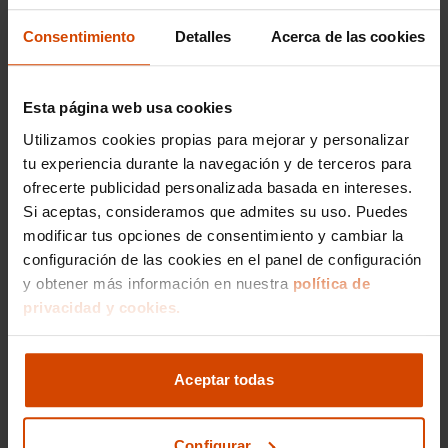
Potencia de 82 CV ( CEE ) 60 kW y 160
Consentimiento
Detalles
Acerca de las cookies
Nm de par máximo @ 0 rpm (par max) ;
82 CV (potencia máx. motor eléctrico),
60 kW (potencia máx. motor eléctrico) y
160 Nm (torque máx. motor eléctrico)
Esta página web usa cookies
potencia con combustible primario
Utilizamos cookies propias para mejorar y personalizar
Consumo de combustible ( ECE 99/100
tu experiencia durante la navegación y de terceros para
): 155 Km de autonomía (combinado)
Consumo de electricidad: 13,1 kWh/100
ofrecerte publicidad personalizada basada en intereses.
km (combinado), 131 Wh/km
Si aceptas, consideramos que admites su uso. Puedes
(combinado), 0,3 kWh/km (combinado)
Me interesa
modificar tus opciones de consentimiento y cambiar la
y 0,3 km/kWh (combinado)
configuración de las cookies en el panel de configuración
Pesos: 1.560 kg (peso máximo
y obtener más información en nuestra
política de
admisible), 1.200 kg (peso en vacío),
privacidad y cookies.
peso vacio inc. conductor Kg (peso en
Vehículos recomendados
vacio incluido conductor), 0 kg (peso
máximo remolcable con freno) y 0 kg
(peso máximo remolcable sin freno) (
Aceptar todas
medición: EU )
Puerta conductor, trasera (lado
conductor), pasajero y trasera (lado
Configurar