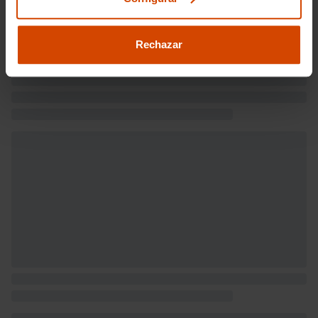
pasajero) con bisagras delanteras
Puerta trasera con portón
Rechazar