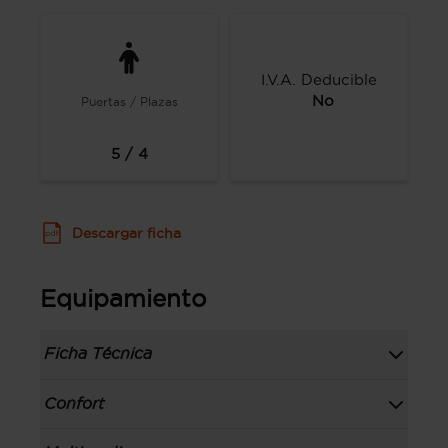
I.V.A. Deducible
No
Puertas / Plazas
5 / 4
Descargar ficha
Equipamiento
Ficha Técnica
Información de la versión: número última
Confort
lista de precios: 310818, fecha de
comunicación: 19 oct 2018,
Toma/s de 12v en los asientos delanteros