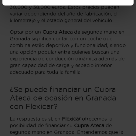
de segunda mano en Granada oscila entre los
30,000 y 38,000 euros. Estos precios pueden
variar dependiendo del año de fabricación, el
kilometraje y el estado general del vehículo.
Optar por un
Cupra Ateca
de segunda mano en
Granada significa contar con un coche que
combina estilo deportivo y funcionalidad, siendo
una opción popular entre quienes buscan una
experiencia de conducción dinámica además de
gran capacidad de carga y espacio interior
adecuado para toda la familia.
¿Se puede financiar un Cupra
Ateca de ocasión en Granada
con Flexicar?
La respuesta es sí, en
Flexicar
ofrecemos la
posibilidad de financiar su
Cupra Ateca
de
segunda mano en Granada. Entendemos que la