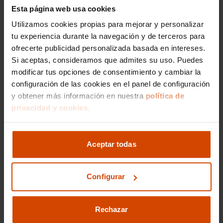
embrague, garantizando cambios de marcha
Esta página web usa cookies
rápidos y precisos. Todos nuestros coches pasan
Utilizamos cookies propias para mejorar y personalizar
por un riguroso proceso de revisión para
ofrecerte las mejores opciones del mercado.
tu experiencia durante la navegación y de terceros para
ofrecerte publicidad personalizada basada en intereses.
Si aceptas, consideramos que admites su uso. Puedes
Precio medio de los
modificar tus opciones de consentimiento y cambiar la
Cupra Ateca de
configuración de las cookies en el panel de configuración
y obtener más información en nuestra
política de
segunda mano en
privacidad y cookies.
Granada
Aceptar todas
En la vibrante ciudad de Granada, el mercado
de coches de ocasión ofrece una amplia
variedad de modelos, destacando entre ellos el
Configurar
elegante
Cupra Ateca
. Este SUV de alto
rendimiento es ideal tanto para las carreteras
urbanas como para escapadas a Sierra Nevada.
Rechazar
Actualmente, el precio medio de un
Cupra Ateca