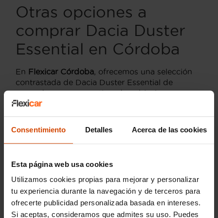
Otras opciones a
comprar Dacia Duster
Essential en Córdoba
En
Flexicar Córdoba
, ofrecemos una selección
contrastada de Dacia Duster Essential de
segunda mano, garantizando vehículos
revisados y con garantía
. Además de la versión
Essential, puedes explorar otros acabados como
el
Duster Comfort
y el
Duster Prestige
, que
Consentimiento
Detalles
Acerca de las cookies
incluyen características adicionales en tecnología
y diseño para personalizar tu experiencia de
conducción.
Esta página web usa cookies
Estas opciones varían en motorización y
Utilizamos cookies propias para mejorar y personalizar
equipamiento, permitiendo elegir según tus
tu experiencia durante la navegación y de terceros para
preferencias y presupuesto. Gracias a nuestra
ofrecerte publicidad personalizada basada en intereses.
dedicación en ofrecer coches de segunda mano
Si aceptas, consideramos que admites su uso. Puedes