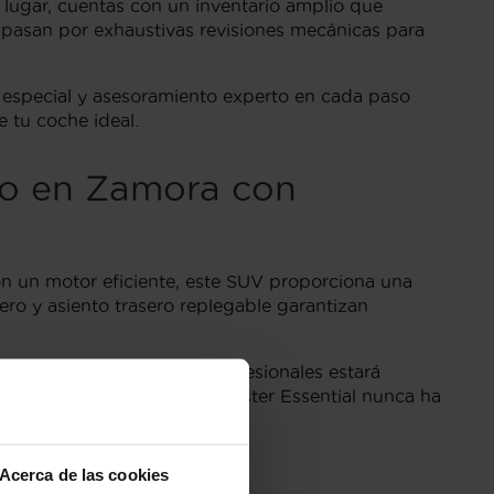
 lugar, cuentas con un inventario amplio que
 pasan por exhaustivas revisiones mecánicas para
n especial y asesoramiento experto en cada paso
 tu coche ideal.
no en Zamora con
n un motor eficiente, este SUV proporciona una
o y asiento trasero replegable garantizan
ano. Nuestro equipo de profesionales estará
xicar, encontrar tu Dacia Duster Essential nunca ha
Acerca de las cookies