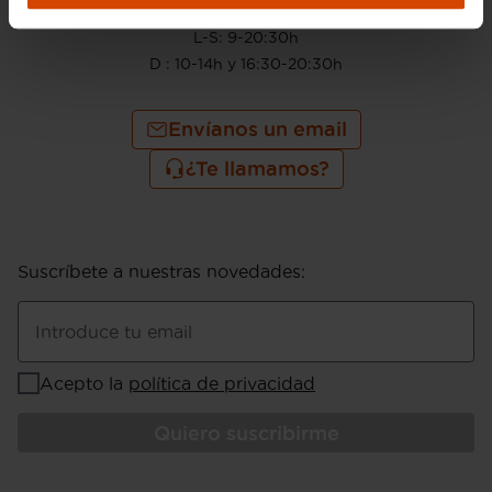
910 605 222
L-S: 9-20:30h
D : 10-14h y 16:30-20:30h
Envíanos un email
¿Te llamamos?
Suscríbete a nuestras novedades
:
Introduce tu email
Acepto la
política de privacidad
Quiero suscribirme