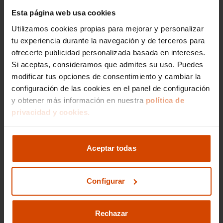
Esta página web usa cookies
Si lo prefieres,
Utilizamos cookies propias para mejorar y personalizar
gestionamos la venta de
tu experiencia durante la navegación y de terceros para
tu vehículo
ofrecerte publicidad personalizada basada en intereses.
Si aceptas, consideramos que admites su uso. Puedes
modificar tus opciones de consentimiento y cambiar la
Nos encargamos de todos los trámites
configuración de las cookies en el panel de configuración
Reportaje fotográfico
y obtener más información en nuestra
política de
Publicación en los principales portales
privacidad y cookies.
Ir a gestión de venta
Aceptar todas
Configurar
Rechazar