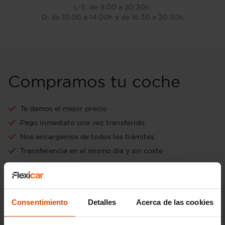
L-S: de 9:00 a 20:30h.
D: de 10:00 a 14:00h y de 16:30 a 20:30h
Compramos tu coche
Te damos el mejor precio
Pago inmediato una vez transferido
Nos encargamos de todos los trámites
Transferencia en el mismo día y sin coste
Aceptamos tu vehículo como forma de pago
Ir a tasación online gratuita
Consentimiento
Detalles
Acerca de las cookies