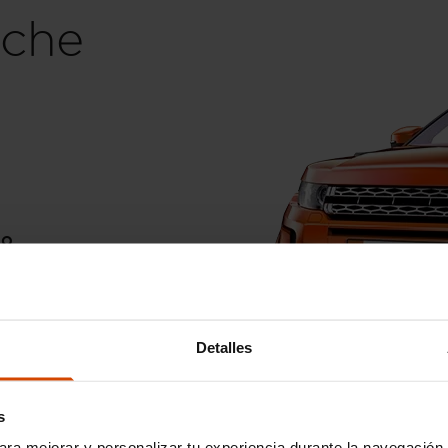
che
go
Detalles
s
ara mejorar y personalizar tu experiencia durante la navegación 