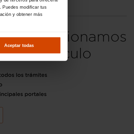
. Puedes modificar tus
ración y obtener más
fieres, gestionamos
Aceptar todas
de tu vehículo
odos los trámites
o
incipales portales