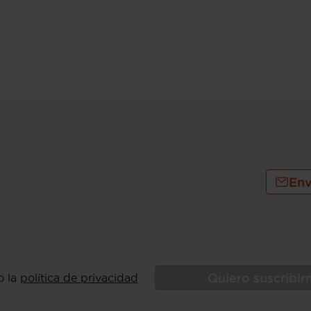
Env
Quiero suscribi
o la
política de privacidad