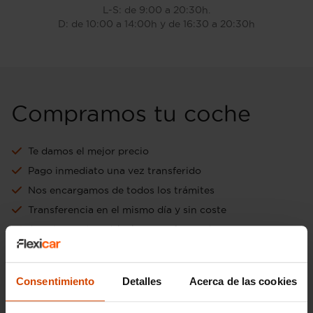
L-S: de 9:00 a 20:30h.
D: de 10:00 a 14:00h y de 16:30 a 20:30h
Compramos tu coche
Te damos el mejor precio
Pago inmediato una vez transferido
Nos encargamos de todos los trámites
Transferencia en el mismo día y sin coste
Aceptamos tu vehículo como forma de pago
Ir a tasación online gratuita
Consentimiento
Detalles
Acerca de las cookies