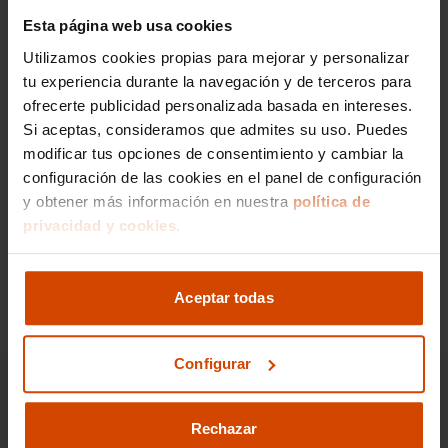
Esta página web usa cookies
Si lo prefieres,
Utilizamos cookies propias para mejorar y personalizar
gestionamos la venta de
tu experiencia durante la navegación y de terceros para
tu vehículo
ofrecerte publicidad personalizada basada en intereses.
Si aceptas, consideramos que admites su uso. Puedes
modificar tus opciones de consentimiento y cambiar la
Nos encargamos de todos los trámites
configuración de las cookies en el panel de configuración
Reportaje fotográfico
y obtener más información en nuestra
política de
Publicación en los principales portales
privacidad y cookies.
Ir a gestión de venta
Aceptar todas
Configurar
Rechazar