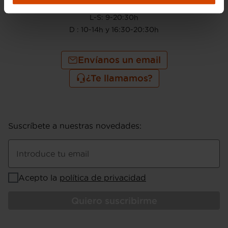
910 605 222
L-S: 9-20:30h
D : 10-14h y 16:30-20:30h
Envíanos un email
¿Te llamamos?
Suscríbete a nuestras novedades
:
Introduce tu email
Acepto la
política de privacidad
Quiero suscribirme