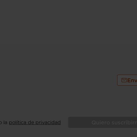
Env
Quiero suscribi
o la
política de privacidad