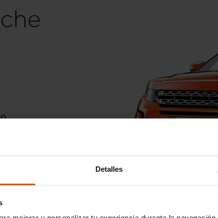
che
go
Detalles
s
ara mejorar y personalizar tu experiencia durante la navegación 