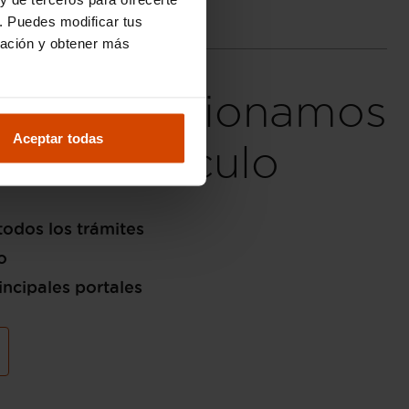
. Puedes modificar tus
ración y obtener más
fieres, gestionamos
Aceptar todas
de tu vehículo
odos los trámites
o
incipales portales