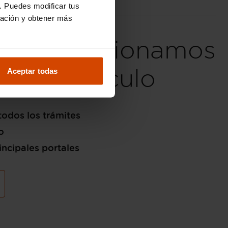
. Puedes modificar tus
ración y obtener más
fieres, gestionamos
de tu vehículo
Aceptar todas
odos los trámites
o
incipales portales