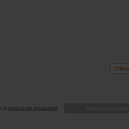
Env
Quiero suscribi
o la
política de privacidad