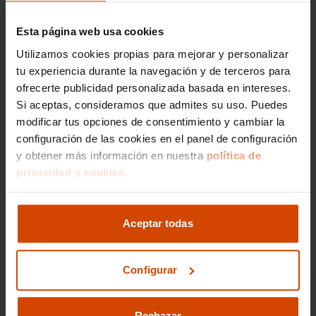
Esta página web usa cookies
Si lo prefieres,
Utilizamos cookies propias para mejorar y personalizar
tu experiencia durante la navegación y de terceros para
gestionamos la venta de
ofrecerte publicidad personalizada basada en intereses.
tu vehículo
Si aceptas, consideramos que admites su uso. Puedes
modificar tus opciones de consentimiento y cambiar la
configuración de las cookies en el panel de configuración
Nos encargamos de todos los trámites
y obtener más información en nuestra
política de
Reportaje fotográfico
privacidad y cookies.
Publicación en los principales portales
Aceptar todas
Ir a gestión de venta
Configurar
Rechazar