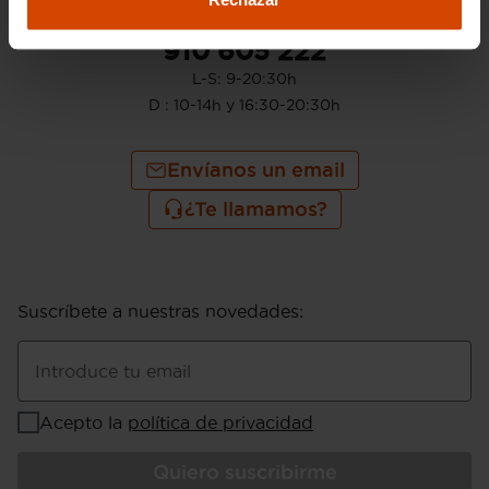
910 605 222
L-S: 9-20:30h
D : 10-14h y 16:30-20:30h
Envíanos un email
¿Te llamamos?
Suscríbete a nuestras novedades
:
Introduce tu email
Acepto la
política de privacidad
Quiero suscribirme