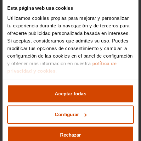
Esta página web usa cookies
Si lo prefieres,
Utilizamos cookies propias para mejorar y personalizar
gestionamos la venta de
tu experiencia durante la navegación y de terceros para
tu vehículo
ofrecerte publicidad personalizada basada en intereses.
Si aceptas, consideramos que admites su uso. Puedes
modificar tus opciones de consentimiento y cambiar la
Nos encargamos de todos los trámites
configuración de las cookies en el panel de configuración
Reportaje fotográfico
y obtener más información en nuestra
política de
Publicación en los principales portales
privacidad y cookies.
Ir a gestión de venta
Aceptar todas
Configurar
Rechazar