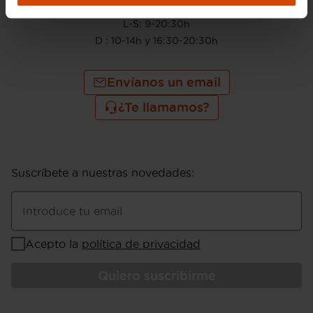
910 605 222
L-S: 9-20:30h
D : 10-14h y 16:30-20:30h
Envíanos un email
¿Te llamamos?
Suscríbete a nuestras novedades
:
Introduce tu email
Acepto la
política de privacidad
Quiero suscribirme