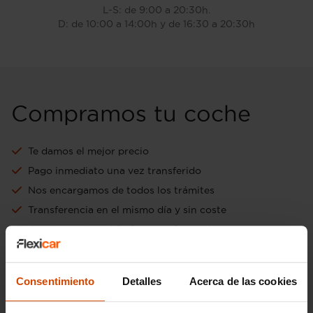
L-S: de 9:00 a 20:30h.
D: de 10:00 a 14:00h y de 16:30 a 20:30h
Compramos tu coche
Te damos el mejor precio
Pago inmediato una vez transferido
Nos encargamos de todos los trámites
Transferencia en el mismo día y sin coste
Aceptamos tu vehículo como forma de pago
Ir a tasación online gratuita
Consentimiento
Detalles
Acerca de las cookies